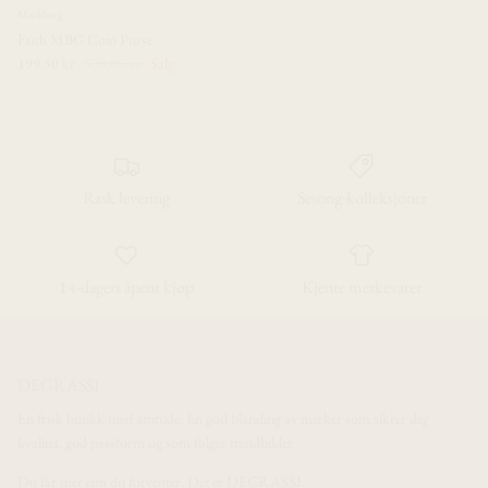
Markberg
Faith MBG Coin Purse
199,50 kr
399,00 kr
Salg
Rask levering
Sesong-kolleksjoner
14-dagers åpent kjøp
Kjente merkevarer
DEGRASSI
En frisk butikk med attitude. En god blanding av merker som sikrer deg
kvalitet, god passform og som følger trendbildet.
Du får mer enn du forventer. Det er DEGRASSI.