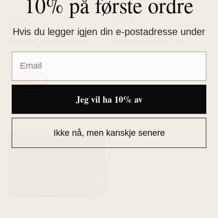
10% på første ordre
Markberg
Markberg
Avalyn
Faith MBG Coin Purse Calm Croco
Hvis du legger igjen din e-postadresse under
1.450,00 kr
2.900,00 kr
Salg
249,50 kr
499,00 kr
Salg
50% av
Jeg vil ha 10% av
Ikke nå, men kanskje senere