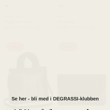
Fabienne Chapot
Gestuz
Twiggy Make-Up Bag
Plina GZ bag
325,00 kr
650,00 kr
Salg
849,50 kr
1.699,00 kr
Salg
50% av
50% av
Se her - bli med i DEGRASSI-klubben